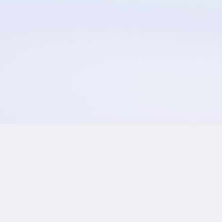
Ta en prat
hei@bard-agency.no
© 2025 Bard®